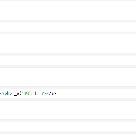
<?php
 _e(
'退出'
); 
?>
</
a
>