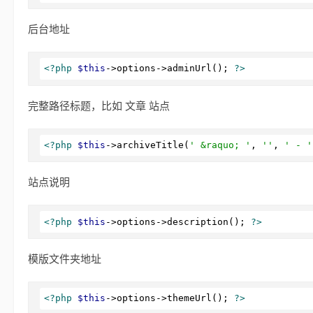
后台地址
<?php
$this
->options->adminUrl(); 
?>
完整路径标题，比如 文章 站点
<?php
$this
->archiveTitle(
' &raquo; '
, 
''
, 
' - '
站点说明
<?php
$this
->options->description(); 
?>
模版文件夹地址
<?php
$this
->options->themeUrl(); 
?>