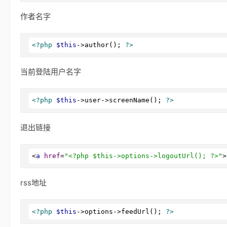
作者名字
<?php
$this
->author(); 
?>
当前登陆用户名字
<?php
$this
->user->screenName(); 
?>
退出链接
<
a
href
=
"<?php $this->options->logoutUrl(); ?>"
>
rss地址
<?php
$this
->options->feedUrl(); 
?>