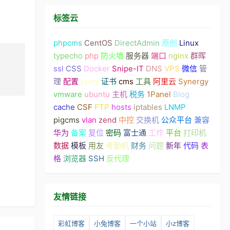
标签云
phpcms
CentOS
DirectAdmin
原创
Linux
typecho
php
防火墙
服务器
端口
nginx
群晖
ssl
CSS
Docker
Snipe-IT
DNS
VPS
微信
管
理
配置
putty
证书
cms
工具
阿里云
Synergy
vmware
ubuntu
主机
税务
1Panel
Blog
cache
CSF
FTP
hosts
iptables
LNMP
pigcms
vlan
zend
中控
交换机
公众平台
兼容
华为
备案
复位
密码
富士通
工作
平台
打印机
数据
模板
用友
考勤机
财务
问题
新年
代码
表
格
浏览器
SSH
反代理
友情链接
彩虹博客
小兔博客
一个小站
小z博客