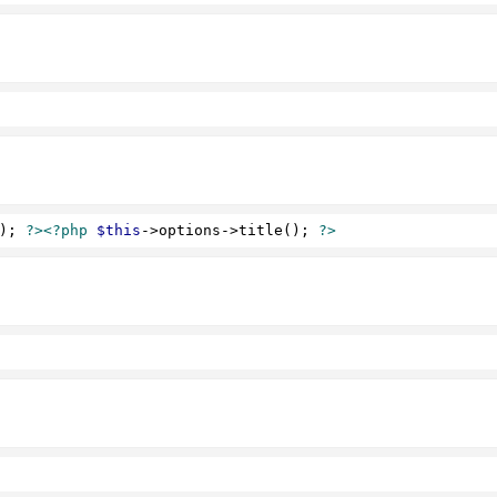
); 
?>
<?php
$this
->options->title(); 
?>