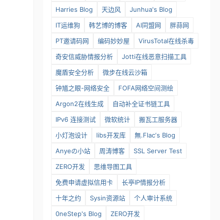
Harries Blog
天边风
Junhua's Blog
IT运维狗
韩艺博的博客
AI同盟网
胖蒜网
PT邀请码网
编码妙妙屋
VirusTotal在线杀毒
奇安信威胁情报分析
Jotti在线恶意扫描工具
魔盾安全分析
微步在线云沙箱
钟馗之眼-网络安全
FOFA网络空间测绘
Argon2在线生成
自动补全证书链工具
IPv6 连接测试
微软统计
搬瓦工服务器
小灯泡设计
libs开发库
無.Flac‘s Blog
Anyeの小站
周涛博客
SSL Server Test
ZERO开发
思维导图工具
免费申请虚拟信用卡
长亭IP情报分析
十年之约
Sysin资源站
个人审计系统
0neStep's Blog
ZERO开发