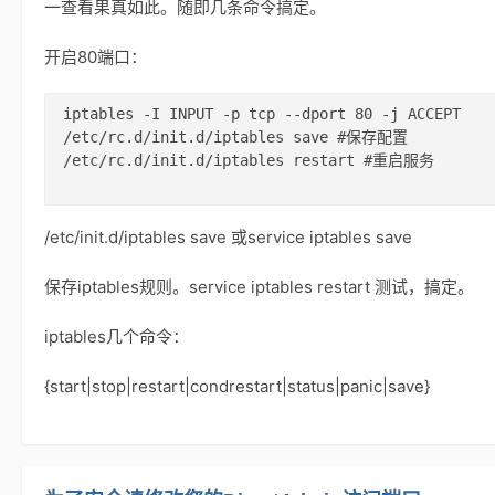
一查看果真如此。随即几条命令搞定。
开启80端口：
iptables -I INPUT -p tcp --dport 80 -j ACCEPT

/etc/rc.d/init.d/iptables save #保存配置 

/etc/rc.d/init.d/iptables restart #重启服务

/etc/init.d/iptables save 或service iptables save
保存iptables规则。service iptables restart 测试，搞定。
iptables几个命令：
{start|stop|restart|condrestart|status|panic|save}