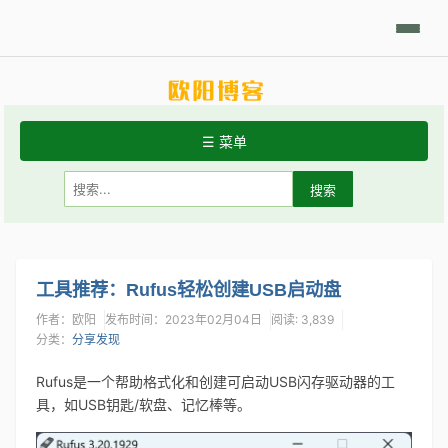
日积月累
Linux摘要
技术相关
学习笔记
代码开发
分享发现
☰ 菜单
首页
关于站点
常用Linux命令
工具推荐：Rufus轻松创建USB启动盘
作者：欧阳
发布时间：2023年02月04日
阅读: 3,839
Git手册
分类：
分享发现
Rufus是一个帮助格式化和创建可启动USB闪存驱动器的工
具，如USB钥匙/软盘、记忆棒等。