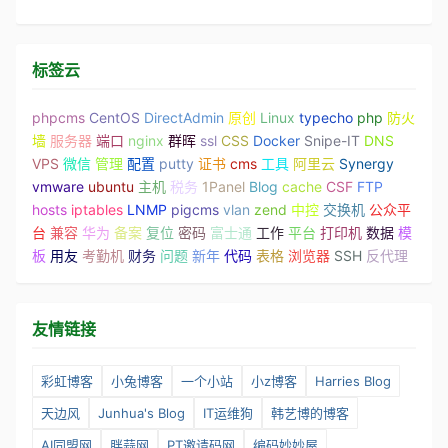
标签云
phpcms
CentOS
DirectAdmin
原创
Linux
typecho
php
防火
墙
服务器
端口
nginx
群晖
ssl
CSS
Docker
Snipe-IT
DNS
VPS
微信
管理
配置
putty
证书
cms
工具
阿里云
Synergy
vmware
ubuntu
主机
税务
1Panel
Blog
cache
CSF
FTP
hosts
iptables
LNMP
pigcms
vlan
zend
中控
交换机
公众平
台
兼容
华为
备案
复位
密码
富士通
工作
平台
打印机
数据
模
板
用友
考勤机
财务
问题
新年
代码
表格
浏览器
SSH
反代理
友情链接
彩虹博客
小兔博客
一个小站
小z博客
Harries Blog
天边风
Junhua's Blog
IT运维狗
韩艺博的博客
AI同盟网
胖蒜网
PT邀请码网
编码妙妙屋