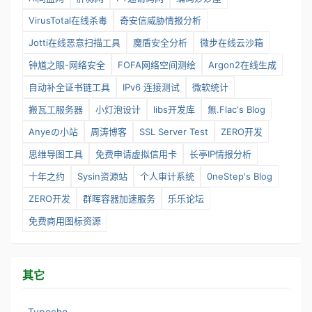
VirusTotal在线杀毒
奇安信威胁情报分析
Jotti在线恶意扫描工具
魔盾安全分析
微步在线云沙箱
钟馗之眼-网络安全
FOFA网络空间测绘
Argon2在线生成
自动补全证书链工具
IPv6 连接测试
微软统计
搬瓦工服务器
小灯泡设计
libs开发库
無.Flac‘s Blog
Anyeの小站
周涛博客
SSL Server Test
ZERO开发
思维导图工具
免费申请虚拟信用卡
长亭IP情报分析
十年之约
Sysin资源站
个人审计系统
0neStep's Blog
ZERO开发
群晖容器加速服务
乐乐论坛
免费商用图标资源
其它
Typecho